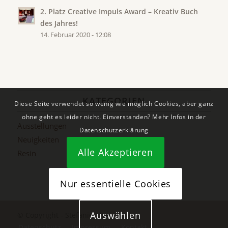
2. Platz Creative Impuls Award – Kreativ Buch
des Jahres!
14. Februar 2020 - 12:08
KATEGORIEN
Diese Seite verwendet so wenig wie möglich Cookies, aber ganz
ohne geht es leider nicht. Einverstanden? Mehr Infos in der
Ausstellungen
Datenschutzerklärung
Neuigkeiten
Alle Akzeptieren
Resin
Nur essentielle Cookies
Auswählen
© Copyright - Stefanie Etter
Datenschutz
Impressum
Kontakt