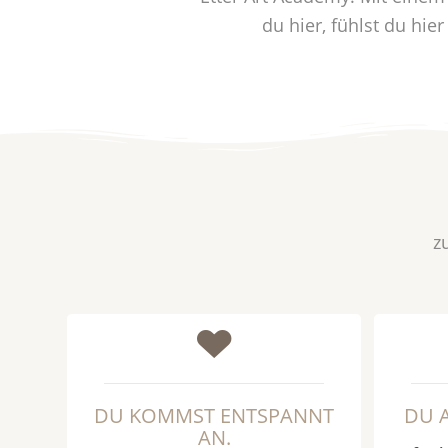
du hier, fühlst du hie
z
DU KOMMST ENTSPANNT
DU 
AN.