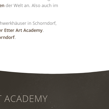
en
der Welt an. Also auch im
achwerkhäuser in Schorndorf,
r Etter Art Academy
.
horndorf
.
T ACADEMY