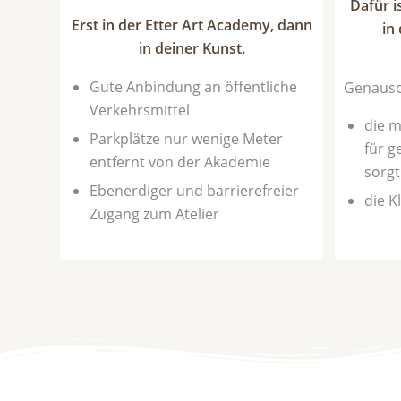
Dafür i
Erst in der Etter Art Academy, dann
in
in deiner Kunst.
Gute Anbindung an öffentliche
Genauso
Verkehrsmittel
die m
Parkplätze nur wenige Meter
für g
entfernt von der Akademie
sorg
Ebenerdiger und barrierefreier
die K
Zugang zum Atelier