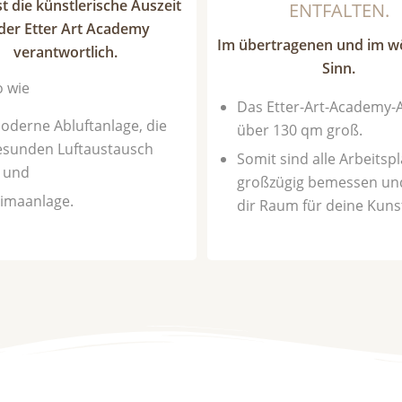
st die künstlerische Auszeit
ENTFALTEN.
 der Etter Art Academy
Im übertragenen und im wö
verantwortlich.
Sinn.
 wie
Das Etter-Art-Academy-At
oderne Abluftanlage, die
über 130 qm groß.
esunden Luftaustausch
Somit sind alle Arbeitspl
t und
großzügig bemessen un
limaanlage.
dir Raum für deine Kuns