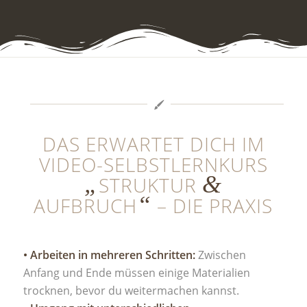
DAS ERWARTET DICH IM
VIDEO-SELBSTLERNKURS
„
&
STRUKTUR
“
AUFBRUCH
– DIE PRAXIS
• Arbeiten in mehreren Schritten:
Zwischen
Anfang und Ende müssen einige Materialien
trocknen, bevor du weitermachen kannst.