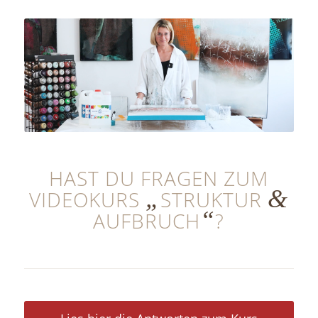
HAST DU FRAGEN ZUM
„
&
VIDEOKURS
STRUKTUR
“
AUFBRUCH
?