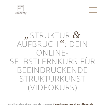
„
&
STRUKTUR
“
AUFBRUCH
: DEIN
ONLINE-
SELBSTLERNKURS FÜR
BEEINDRUCKENDE
STRUKTURKUNST
(VIDEOKURS)
Vielleicht denkst du jetzt:
Struktur und Aufbruch –