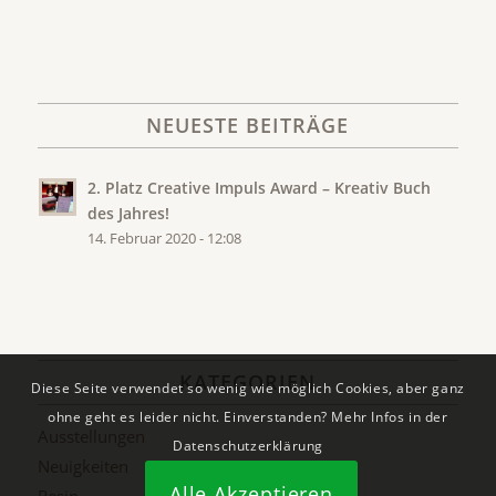
NEUESTE BEITRÄGE
2. Platz Creative Impuls Award – Kreativ Buch
des Jahres!
14. Februar 2020 - 12:08
KATEGORIEN
Diese Seite verwendet so wenig wie möglich Cookies, aber ganz
ohne geht es leider nicht. Einverstanden? Mehr Infos in der
Ausstellungen
Datenschutzerklärung
Neuigkeiten
Alle Akzeptieren