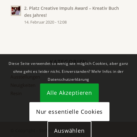
2. Platz Creative Impuls Award – Kreativ Buch
des Jahres!
14. Februar 2020 - 12:08
KATEGORIEN
Diese Seite verwendet so wenig wie möglich Cookies, aber ganz
ohne geht es leider nicht. Einverstanden? Mehr Infos in der
Ausstellungen
Datenschutzerklärung
Neuigkeiten
Alle Akzeptieren
Resin
Nur essentielle Cookies
Auswählen
© Copyright - Stefanie Etter