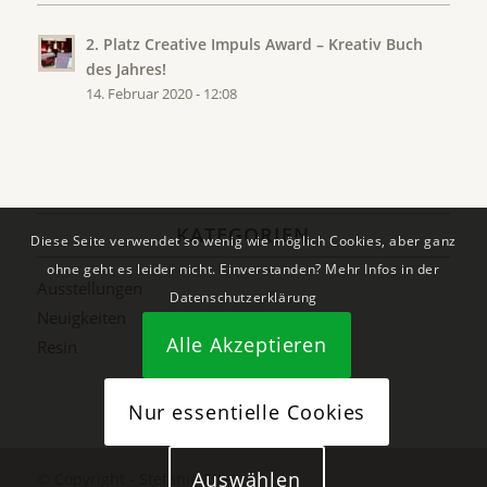
2. Platz Creative Impuls Award – Kreativ Buch
des Jahres!
14. Februar 2020 - 12:08
KATEGORIEN
Diese Seite verwendet so wenig wie möglich Cookies, aber ganz
ohne geht es leider nicht. Einverstanden? Mehr Infos in der
Ausstellungen
Datenschutzerklärung
Neuigkeiten
Alle Akzeptieren
Resin
Nur essentielle Cookies
Auswählen
© Copyright - Stefanie Etter