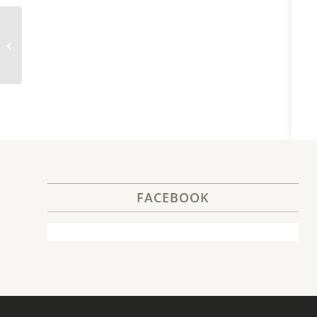
2. Warm-up and stretching exercises
FACEBOOK