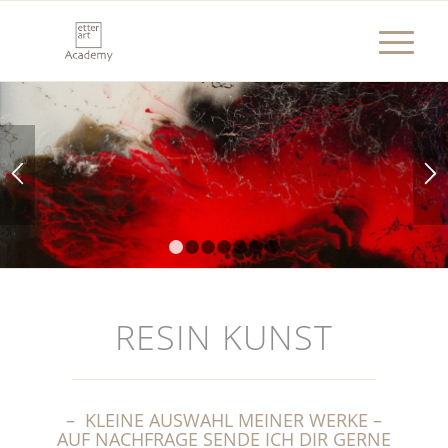
1
2
3
4
5
6
7
RESIN KUNST
– KLEINE AUSWAHL MEINER WERKE –
AUF NACHFRAGE SENDE ICH DIR GERNE