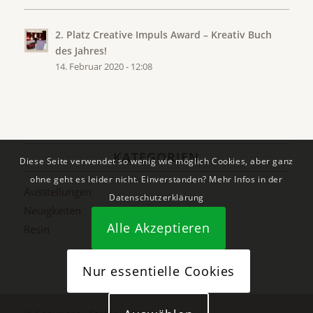
2. Platz Creative Impuls Award – Kreativ Buch
des Jahres!
14. Februar 2020 - 12:08
KATEGORIEN
Diese Seite verwendet so wenig wie möglich Cookies, aber ganz
ohne geht es leider nicht. Einverstanden? Mehr Infos in der
Ausstellungen
Datenschutzerklärung
Neuigkeiten
Alle Akzeptieren
Resin
Nur essentielle Cookies