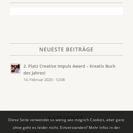
NEUESTE BEITRÄGE
2. Platz Creative Impuls Award – Kreativ Buch
des Jahres!
14. Februar 2020 - 12:08
KATEGORIEN
Diese Seite verwendet so wenig wie möglich Cookies, aber ganz
ohne geht es leider nicht. Einverstanden? Mehr Infos in der
Ausstellungen