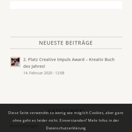
NEUESTE BEITRÄGE
2. Platz Creative Impuls Award – Kreativ Buch
des Jahres!
14. Februar 2020 - 12:08
KATEGORIEN
Diese Seite verwendet so wenig wie möglich Cookies, aber ganz
ohne geht es leider nicht. Einverstanden? Mehr Infos in der
Ausstellungen
Datenschutzerklärung