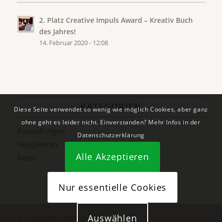
2. Platz Creative Impuls Award – Kreativ Buch
des Jahres!
14. Februar 2020 - 12:08
KATEGORIEN
Diese Seite verwendet so wenig wie möglich Cookies, aber ganz
ohne geht es leider nicht. Einverstanden? Mehr Infos in der
Ausstellungen
Datenschutzerklärung
Neuigkeiten
Alle Akzeptieren
Resin
Nur essentielle Cookies
Auswählen
© Copyright - Stefanie Etter