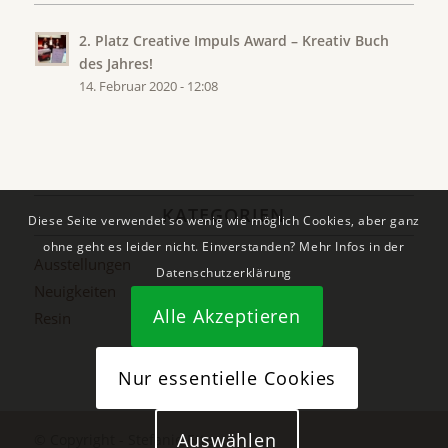
2. Platz Creative Impuls Award – Kreativ Buch
des Jahres!
14. Februar 2020 - 12:08
KATEGORIEN
Diese Seite verwendet so wenig wie möglich Cookies, aber ganz
ohne geht es leider nicht. Einverstanden? Mehr Infos in der
Ausstellungen
Datenschutzerklärung
Neuigkeiten
Alle Akzeptieren
Resin
Nur essentielle Cookies
Auswählen
© Copyright - Stefanie Etter