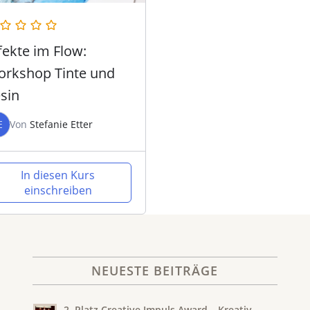
fekte im Flow:
rkshop Tinte und
sin
E
Von
Stefanie Etter
In diesen Kurs
einschreiben
NEUESTE BEITRÄGE
2. Platz Creative Impuls Award – Kreativ