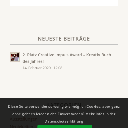
NEUESTE BEITRÄGE
2. Platz Creative Impuls Award – Kreativ Buch
des Jahres!
14. Februar 2020 - 12:08
KATEGORIEN
Diese Seite verwendet so wenig wie möglich Cookies, aber ganz
ohne geht es leider nicht. Einverstanden? Mehr Infos in der
Ausstellungen
Datenschutzerklärung
Neuigkeiten