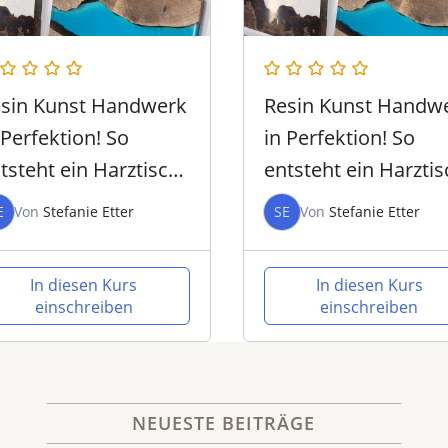
sin Kunst Handwerk
Resin Kunst Handw
 Perfektion! So
in Perfektion! So
tsteht ein Harztisch
entsteht ein Harztis
Intensiv Workshop
– Intensiv Worksho
E
Von
Stefanie Etter
SE
Von
Stefanie Etter
In diesen Kurs
In diesen Kurs
einschreiben
einschreiben
NEUESTE BEITRÄGE