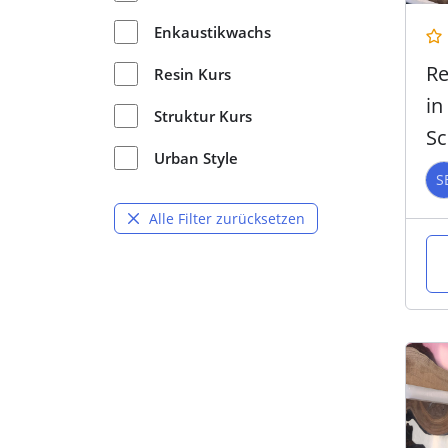
Enkaustikwachs
Re
Resin Kurs
in
Struktur Kurs
Sc
Urban Style
CA
S
W
Alle Filter zurücksetzen