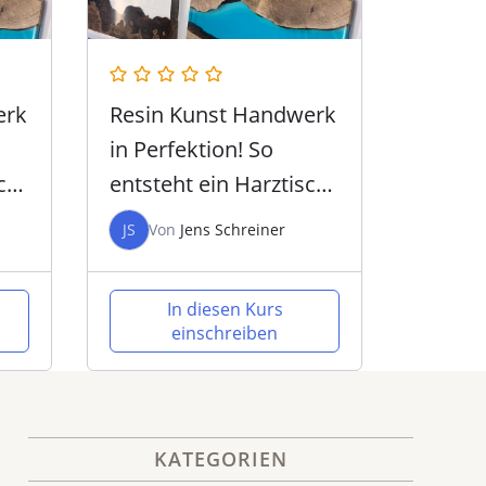
erk
Resin Kunst Handwerk
in Perfektion! So
ch
entsteht ein Harztisch
p
– Intensiv Workshop
JS
Von
Jens Schreiner
In diesen Kurs
einschreiben
KATEGORIEN