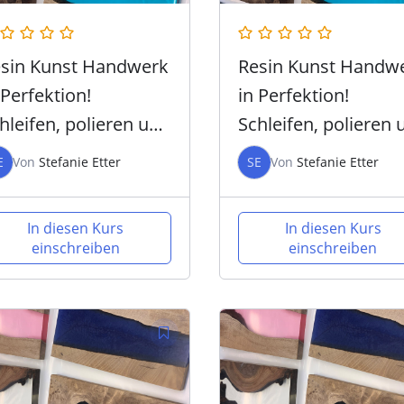
sin Kunst Handwerk
Resin Kunst Handw
 Perfektion!
in Perfektion!
hleifen, polieren und
Schleifen, polieren 
RBON – Intensiv
CARBON – Intensiv
E
Von
Stefanie Etter
SE
Von
Stefanie Etter
orkshop
Workshop
In diesen Kurs
In diesen Kurs
einschreiben
einschreiben