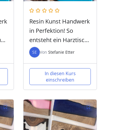
erk
Resin Kunst Handwerk
in Perfektion! So
und
entsteht ein Harztisch
– Intensiv Workshop
SE
Von
Stefanie Etter
In diesen Kurs
einschreiben