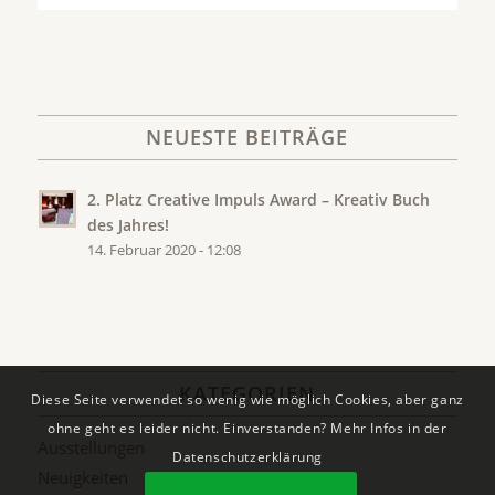
NEUESTE BEITRÄGE
2. Platz Creative Impuls Award – Kreativ Buch
des Jahres!
14. Februar 2020 - 12:08
KATEGORIEN
Diese Seite verwendet so wenig wie möglich Cookies, aber ganz
ohne geht es leider nicht. Einverstanden? Mehr Infos in der
Ausstellungen
Datenschutzerklärung
Neuigkeiten