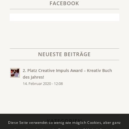
FACEBOOK
NEUESTE BEITRÄGE
2. Platz Creative Impuls Award – Kreativ Buch
des Jahres!
14. Februar 2020 - 12:08
KATEGORIEN
Diese Seite verwendet so wenig wie möglich Cookies, aber ganz