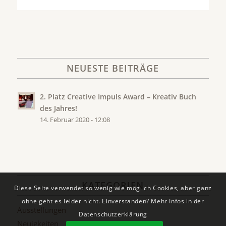
NEUESTE BEITRÄGE
2. Platz Creative Impuls Award – Kreativ Buch
des Jahres!
14. Februar 2020 - 12:08
KATEGORIEN
Diese Seite verwendet so wenig wie möglich Cookies, aber ganz
ohne geht es leider nicht. Einverstanden? Mehr Infos in der
Ausstellungen
Datenschutzerklärung
Neuigkeiten