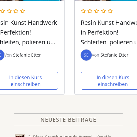
sin Kunst Handwerk
Resin Kunst Handw
 Perfektion!
in Perfektion!
hleifen, polieren und
Schleifen, polieren 
RBON – Intensiv
CARBON – Intensiv
E
Von
Stefanie Etter
SE
Von
Stefanie Etter
orkshop
Workshop
In diesen Kurs
In diesen Kurs
einschreiben
einschreiben
NEUESTE BEITRÄGE
2. Platz Creative Impuls Award – Kreativ