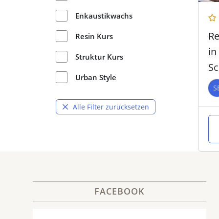
Enkaustikwachs
Re
Resin Kurs
in
Struktur Kurs
Sc
Urban Style
CA
S
W
Alle Filter zurücksetzen
FACEBOOK