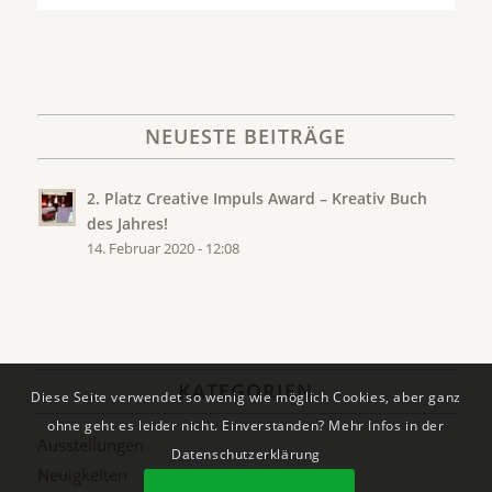
NEUESTE BEITRÄGE
2. Platz Creative Impuls Award – Kreativ Buch
des Jahres!
14. Februar 2020 - 12:08
KATEGORIEN
Diese Seite verwendet so wenig wie möglich Cookies, aber ganz
ohne geht es leider nicht. Einverstanden? Mehr Infos in der
Ausstellungen
Datenschutzerklärung
Neuigkeiten