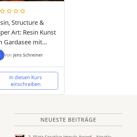
sin, Structure &
per Art: Resin Kunst
 Gardasee mit
EFANIE ETTER
S
Von
Jens Schreiner
In diesen Kurs
einschreiben
NEUESTE BEITRÄGE
2. Platz Creative Impuls Award – Kreativ