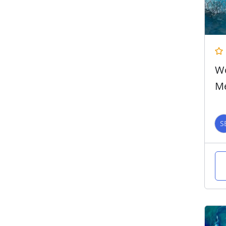
Wo
Me
S