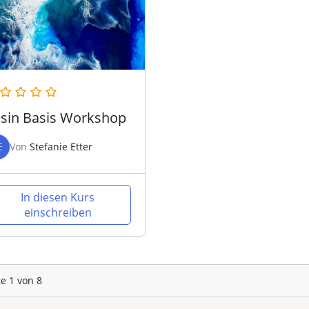
sin Basis Workshop
E
Von
Stefanie Etter
In diesen Kurs
einschreiben
te
1
von
8