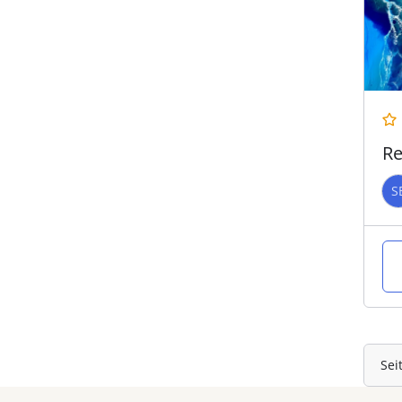
Re
S
Sei