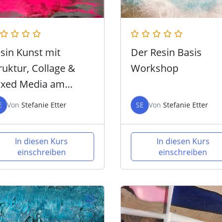
sin Kunst mit
Der Resin Basis
ruktur, Collage &
Workshop
xed Media am
rdasee (Malcesine)
E
Von
Stefanie Etter
SE
Von
Stefanie Etter
In diesen Kurs
In diesen Kurs
einschreiben
einschreiben