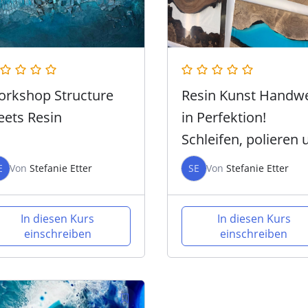
rkshop Structure
Resin Kunst Handw
ets Resin
in Perfektion!
Schleifen, polieren 
CARBON – Intensiv
E
Von
Stefanie Etter
SE
Von
Stefanie Etter
Workshop
In diesen Kurs
In diesen Kurs
einschreiben
einschreiben