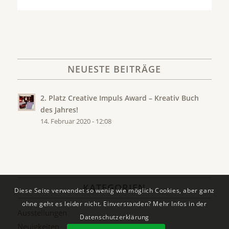
NEUESTE BEITRÄGE
2. Platz Creative Impuls Award – Kreativ Buch
des Jahres!
14. Februar 2020 - 12:08
KATEGORIEN
Diese Seite verwendet so wenig wie möglich Cookies, aber ganz
ohne geht es leider nicht. Einverstanden? Mehr Infos in der
Ausstellungen
Datenschutzerklärung
Neuigkeiten