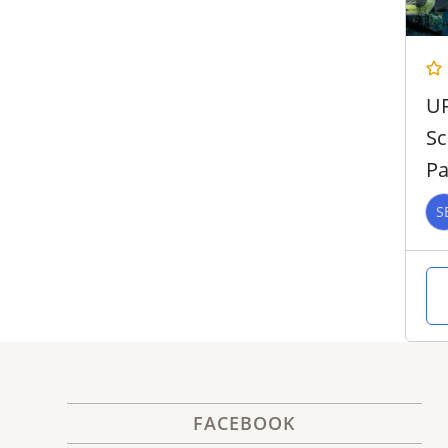
U
Sc
Pa
S
FACEBOOK