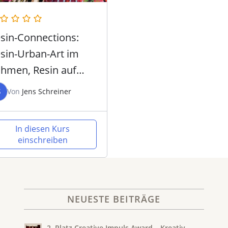
sin-Connections:
sin-Urban-Art im
hmen, Resin auf
lzmalkörper
S
Von
Jens Schreiner
In diesen Kurs
einschreiben
NEUESTE BEITRÄGE
2. Platz Creative Impuls Award – Kreativ