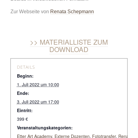
Zur Webseite von
Renata Schepmann
MATERIALLISTE ZUM
DOWNLOAD
DETAILS
Beginn:
1. Juli 2022 um 10:00
Ende:
3. Juli 2022 um 17:00
Eintritt:
399 €
Veranstaltungskategorien:
Etter Art Academy
,
Externe Dozenten
,
Fototransfer
,
Renata S