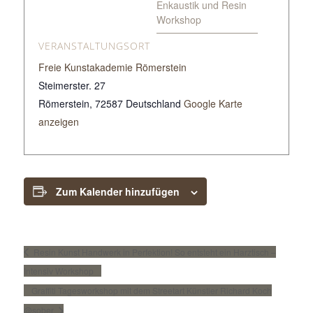
Enkaustik und Resin
Workshop
VERANSTALTUNGSORT
Freie Kunstakademie Römerstein
Steimerster. 27
Römerstein
,
72587
Deutschland
Google Karte
anzeigen
Zum Kalender hinzufügen
Resin Kunst Handwerk in Perfektion! So entsteht ein Harztisch –
Intensiv Workshop
Graffiti Tagesworkshop mit dem Streetart Künstler Richard Koch
@sober