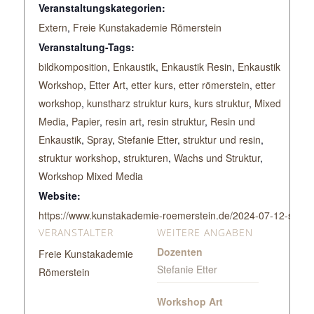
Veranstaltungskategorien:
Extern
,
Freie Kunstakademie Römerstein
Veranstaltung-Tags:
bildkomposition
,
Enkaustik
,
Enkaustik Resin
,
Enkaustik
Workshop
,
Etter Art
,
etter kurs
,
etter römerstein
,
etter
workshop
,
kunstharz struktur kurs
,
kurs struktur
,
Mixed
Media
,
Papier
,
resin art
,
resin struktur
,
Resin und
Enkaustik
,
Spray
,
Stefanie Etter
,
struktur und resin
,
struktur workshop
,
strukturen
,
Wachs und Struktur
,
Workshop Mixed Media
Website:
https://www.kunstakademie-roemerstein.de/2024-07-12-se
VERANSTALTER
WEITERE ANGABEN
Dozenten
Freie Kunstakademie
Stefanie Etter
Römerstein
Workshop Art