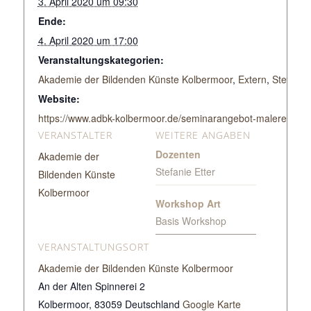
3. April 2020 um 09:30
Ende:
4. April 2020 um 17:00
Veranstaltungskategorien:
Akademie der Bildenden Künste Kolbermoor
,
Extern
,
Stefanie 
Website:
https://www.adbk-kolbermoor.de/seminarangebot-malerei-mit
VERANSTALTER
WEITERE ANGABEN
Dozenten
Akademie der
Stefanie Etter
Bildenden Künste
Kolbermoor
Workshop Art
Basis Workshop
VERANSTALTUNGSORT
Akademie der Bildenden Künste Kolbermoor
An der Alten Spinnerei 2
Kolbermoor
,
83059
Deutschland
Google Karte