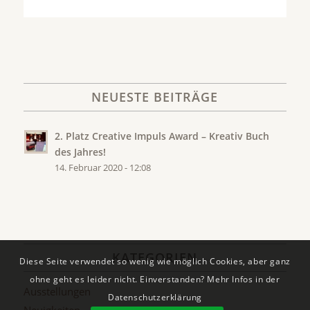
NEUESTE BEITRÄGE
2. Platz Creative Impuls Award – Kreativ Buch
des Jahres!
14. Februar 2020 - 12:08
KATEGORIEN
Diese Seite verwendet so wenig wie möglich Cookies, aber ganz
ohne geht es leider nicht. Einverstanden? Mehr Infos in der
Ausstellungen
Datenschutzerklärung