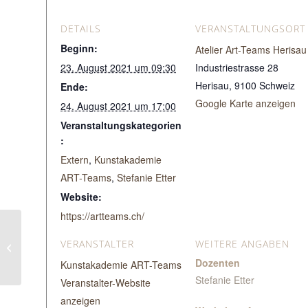
DETAILS
VERANSTALTUNGSORT
Beginn:
Atelier Art-Teams Herisau
23. August 2021 um 09:30
Industriestrasse 28
Herisau
,
9100
Schweiz
Ende:
Google Karte anzeigen
24. August 2021 um 17:00
Veranstaltungskategorien
:
Extern
,
Kunstakademie
ART-Teams
,
Stefanie Etter
Website:
https://artteams.ch/
VERANSTALTER
WEITERE ANGABEN
Resin Basis Workshop
Dozenten
Kunstakademie ART-Teams
Stefanie Etter
Veranstalter-Website
anzeigen