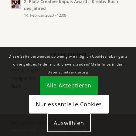
2. Platz Creative Impuls Award – Kreativ Buch
des Jahres!
14. Februar 2020 - 12:08
KATEGORIEN
Diese Seite verwendet so wenig wie möglich Cookies, aber ganz
ohne geht es leider nicht. Einverstanden? Mehr Infos in der
Ausstellungen
Datenschutzerklärung
Neuigkeiten
Alle Akzeptieren
Resin
Nur essentielle Cookies
Auswählen
© Copyright - Stefanie Etter
Datenschutz
Impressum
Kontakt