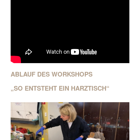
ABLAUF DES WORKSHOPS
„SO ENTSTEHT EIN HARZTISCH“