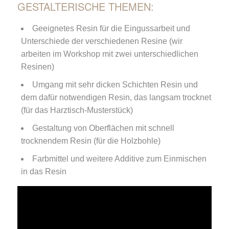
GESTALTERISCHE THEMEN:
Geeignetes Resin für die Eingussarbeit und
Unterschiede der verschiedenen Resine (wir
arbeiten im Workshop mit zwei unterschiedlichen
Resinen)
Umgang mit sehr dicken Schichten Resin und
dem dafür notwendigen Resin, das langsam trocknet
(für das Harztisch-Musterstück)
Gestaltung von Oberflächen mit schnell
trocknendem Resin (für die Holzbohle)
Farbmittel und weitere Additive zum Einmischen
in das Resin