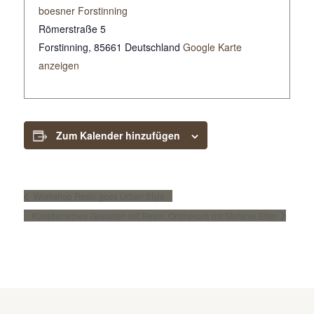
boesner Forstinning
Römerstraße 5
Forstinning
,
85661
Deutschland
Google Karte
anzeigen
Zum Kalender hinzufügen
Workshop Resin goes Urban Style
Künstlerisches Gestalten mit Resin, Onlinekurs mit Stefanie Etter