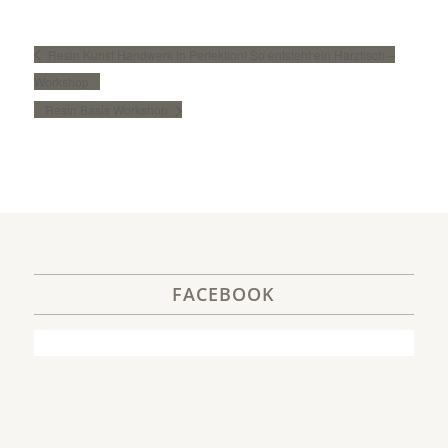
Resin Kunst Handwerk in Perfektion! So entsteht ein Harztisch –
Workshop
Resin Basis Workshop
FACEBOOK