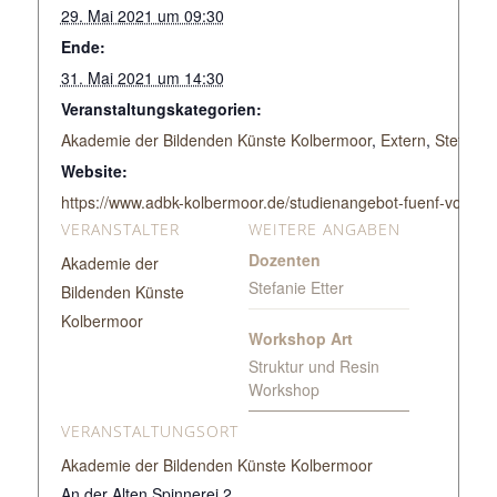
29. Mai 2021 um 09:30
Ende:
31. Mai 2021 um 14:30
Veranstaltungskategorien:
Akademie der Bildenden Künste Kolbermoor
,
Extern
,
Stefanie 
Website:
https://www.adbk-kolbermoor.de/studienangebot-fuenf-vollstu
VERANSTALTER
WEITERE ANGABEN
Dozenten
Akademie der
Stefanie Etter
Bildenden Künste
Kolbermoor
Workshop Art
Struktur und Resin
Workshop
VERANSTALTUNGSORT
Akademie der Bildenden Künste Kolbermoor
An der Alten Spinnerei 2