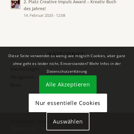
2. Platz Creative Impuls Award – Kreativ Buch
des Jahres!
14. Februar 2020 - 12:08
KATEGORIEN
Diese Seite verwendet so wenig wie möglich Cookies, aber ganz
ohne geht es leider nicht. Einverstanden? Mehr Infos in der
Ausstellungen
Datenschutzerklärung
Neuigkeiten
Alle Akzeptieren
Resin
Nur essentielle Cookies
Auswählen
© Copyright - Stefanie Etter
Datenschutz
Impressum
Kontakt