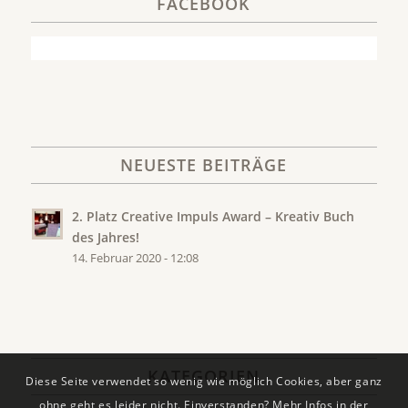
FACEBOOK
NEUESTE BEITRÄGE
2. Platz Creative Impuls Award – Kreativ Buch
des Jahres!
14. Februar 2020 - 12:08
KATEGORIEN
Diese Seite verwendet so wenig wie möglich Cookies, aber ganz
ohne geht es leider nicht. Einverstanden? Mehr Infos in der