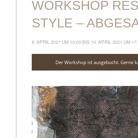
WORKSHOP RES
STYLE – ABGES
8. APRIL 2021 UM 10:00
BIS
10. APRIL 2021 UM 17
Der Workshop ist ausgebucht. Gerne kan