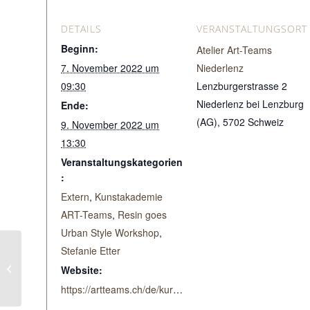
DETAILS
VERANSTALTUNGSORT
Beginn:
Atelier Art-Teams
7. November 2022 um
Niederlenz
09:30
Lenzburgerstrasse 2
Niederlenz bei Lenzburg
Ende:
(AG)
,
5702
Schweiz
9. November 2022 um
13:30
Veranstaltungskategorien
:
Extern
,
Kunstakademie
ART-Teams
,
Resin goes
Urban Style Workshop
,
Stefanie Etter
Resin Basis Tages-
Website:
Workshop
https://artteams.ch/de/kurse?tutor=63