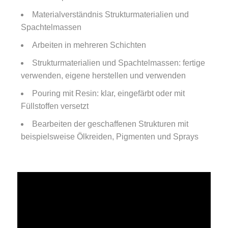
Materialverständnis Strukturmaterialien und
Spachtelmassen
Arbeiten in mehreren Schichten
Strukturmaterialien und Spachtelmassen: fertige
verwenden, eigene herstellen und verwenden
Pouring mit Resin: klar, eingefärbt oder mit
Füllstoffen versetzt
Bearbeiten der geschaffenen Strukturen mit
beispielsweise Ölkreiden, Pigmenten und Sprays