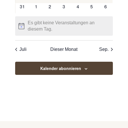
Veranstaltungen
Veranstaltungen
Veranstaltungen
Veranstaltungen
Veranstaltungen
Veranstaltungen
Veranstaltu
0
0
0
0
0
0
0
31
1
2
3
4
5
6
Veranstaltungen
Veranstaltungen
Veranstaltungen
Veranstaltungen
Veranstaltungen
Veranstaltungen
Veranstalt
Es gibt keine Veranstaltungen an
Hinweis
diesem Tag.
Juli
Dieser Monat
Sep.
Kalender abonnieren