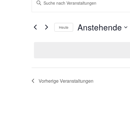
Bitte
SUCHE
Schlüsselwort
UND
eingeben.
ANSICHTEN,
Suche
Anstehende
Heute
NAVIGATION
nach
Datum
Veranstaltungen
wählen.
Schlüsselwort.
Vorherige
Veranstaltungen