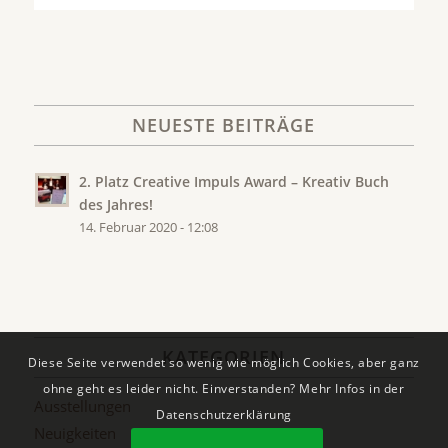
NEUESTE BEITRÄGE
2. Platz Creative Impuls Award – Kreativ Buch
des Jahres!
14. Februar 2020 - 12:08
KATEGORIEN
Diese Seite verwendet so wenig wie möglich Cookies, aber ganz
ohne geht es leider nicht. Einverstanden? Mehr Infos in der
Ausstellungen
Datenschutzerklärung
Neuigkeiten