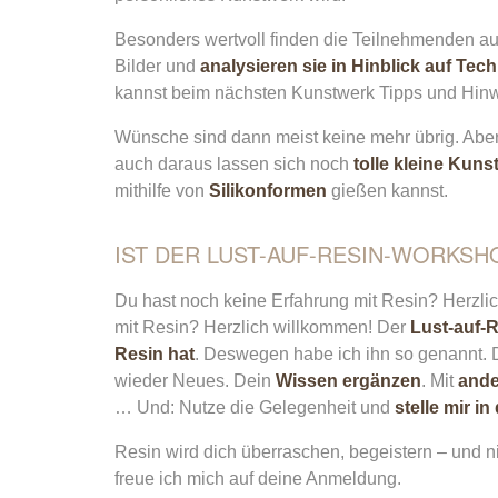
Besonders wertvoll finden die Teilnehmenden a
Bilder und
analysieren sie in Hinblick auf Te
kannst beim nächsten Kunstwerk Tipps und Hinw
Wünsche sind dann meist keine mehr übrig. Aber 
auch daraus lassen sich noch
tolle kleine Kun
mithilfe von
Silikonformen
gießen kannst.
IST DER LUST-AUF-RESIN-WORKSH
Du hast noch keine Erfahrung mit Resin? Herzli
mit Resin? Herzlich willkommen! Der
Lust-auf-R
Resin hat
. Deswegen habe ich ihn so genannt. 
wieder Neues. Dein
Wissen ergänzen
. Mit
ande
… Und: Nutze die Gelegenheit und
stelle mir 
Resin wird dich überraschen, begeistern – und
freue ich mich auf deine Anmeldung.