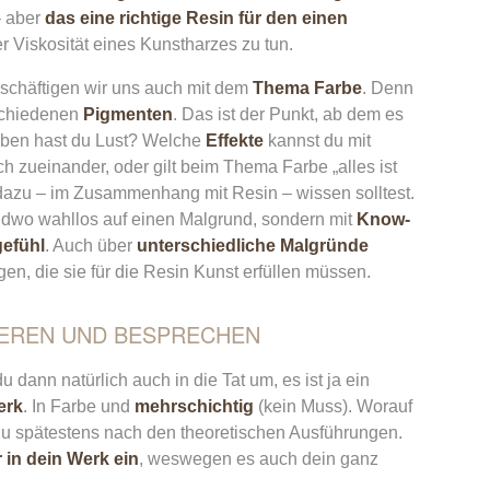
– aber
das eine richtige Resin für den einen
er Viskosität eines Kunstharzes zu tun.
eschäftigen wir uns auch mit dem
Thema Farbe
. Denn
rschiedenen
Pigmenten
. Das ist der Punkt, ab dem es
arben hast du Lust? Welche
Effekte
kannst du mit
h zueinander, oder gilt beim Thema Farbe „alles ist
 dazu – im Zusammenhang mit Resin – wissen solltest.
ndwo wahllos auf einen Malgrund, sondern mit
Know-
efühl
. Auch über
unterschiedliche Malgründe
n, die sie für die Resin Kunst erfüllen müssen.
SIEREN UND BESPRECHEN
 dann natürlich auch in die Tat um, es ist ja ein
erk
. In Farbe und
mehrschichtig
(kein Muss). Worauf
du spätestens nach den theoretischen Ausführungen.
r in dein Werk ein
, weswegen es auch dein ganz