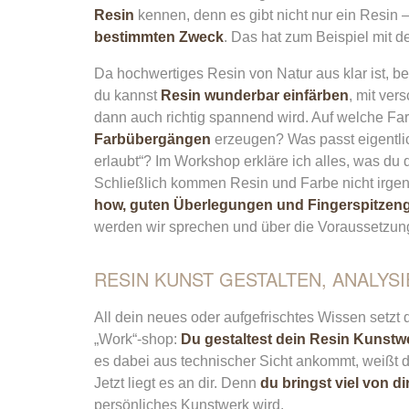
Resin
kennen, denn es gibt nicht nur ein Resin 
bestimmten Zweck
. Das hat zum Beispiel mit d
Da hochwertiges Resin von Natur aus klar ist, b
du kannst
Resin wunderbar einfärben
, mit ve
dann auch richtig spannend wird. Auf welche F
Farbübergängen
erzeugen? Was passt eigentlic
erlaubt“? Im Workshop erkläre ich alles, was du
Schließlich kommen Resin und Farbe nicht irge
how, guten Überlegungen und Fingerspitzeng
werden wir sprechen und über die Voraussetzunge
RESIN KUNST GESTALTEN, ANALY
All dein neues oder aufgefrischtes Wissen setzt du
„Work“-shop:
Du gestaltest dein Resin Kunstw
es dabei aus technischer Sicht ankommt, weißt 
Jetzt liegt es an dir. Denn
du bringst viel von di
persönliches Kunstwerk wird.