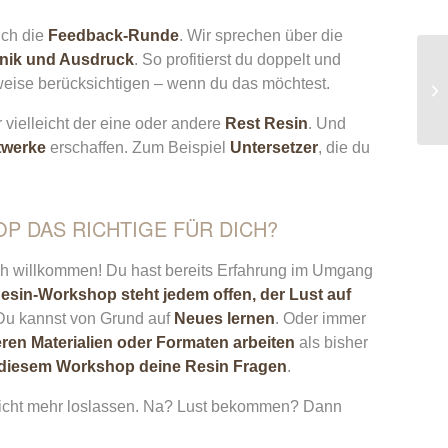
uch die
Feedback-Runde
. Wir sprechen über die
chnik und Ausdruck
. So profitierst du doppelt und
eise berücksichtigen – wenn du das möchtest.
vielleicht der eine oder andere
Rest Resin
. Und
stwerke
erschaffen. Zum Beispiel
Untersetzer
, die du
OP DAS RICHTIGE FÜR DICH?
ch willkommen! Du hast bereits Erfahrung im Umgang
esin-Workshop steht jedem offen, der Lust auf
Du kannst von Grund auf
Neues lernen
. Oder immer
ren Materialien oder Formaten arbeiten
als bisher
in diesem Workshop deine Resin Fragen
.
 nicht mehr loslassen. Na? Lust bekommen? Dann