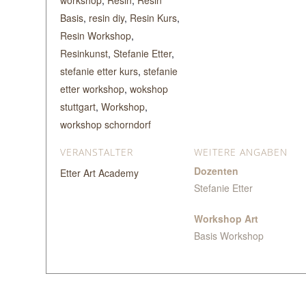
Basis
,
resin diy
,
Resin Kurs
,
Resin Workshop
,
Resinkunst
,
Stefanie Etter
,
stefanie etter kurs
,
stefanie
etter workshop
,
wokshop
stuttgart
,
Workshop
,
workshop schorndorf
VERANSTALTER
WEITERE ANGABEN
Dozenten
Etter Art Academy
Stefanie Etter
Workshop Art
Basis Workshop