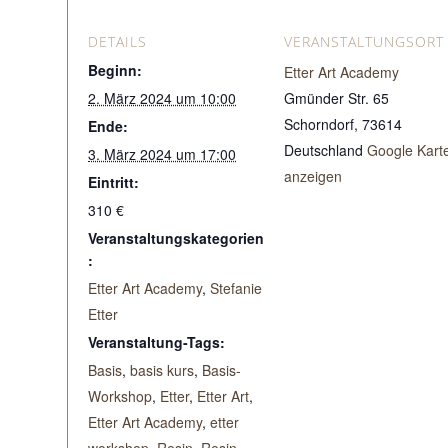
DETAILS
VERANSTALTUNGSORT
Beginn:
Etter Art Academy
2. März 2024 um 10:00
Gmünder Str. 65
Schorndorf
,
73614
Ende:
Deutschland
Google Kart
3. März 2024 um 17:00
anzeigen
Eintritt:
310 €
Veranstaltungskategorien
:
Etter Art Academy
,
Stefanie
Etter
Veranstaltung-Tags:
Basis
,
basis kurs
,
Basis-
Workshop
,
Etter
,
Etter Art
,
Etter Art Academy
,
etter
workshop
,
Resin
,
Resin