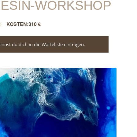
RESIN-WORKSHOP
310 €
0
nst du dich in die Warteliste eintragen.