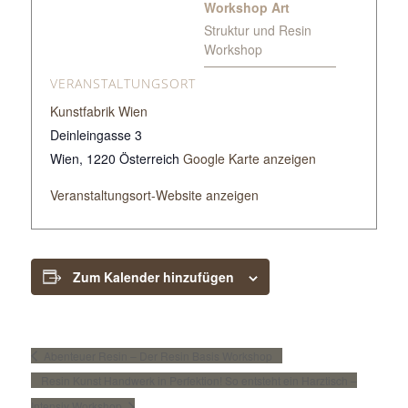
Workshop Art
Struktur und Resin
Workshop
VERANSTALTUNGSORT
Kunstfabrik Wien
Deinleingasse 3
Wien
,
1220
Österreich
Google Karte anzeigen
Veranstaltungsort-Website anzeigen
Zum Kalender hinzufügen
Abenteuer Resin – Der Resin Basis Workshop
Resin Kunst Handwerk in Perfektion! So entsteht ein Harztisch –
Intensiv Workshop