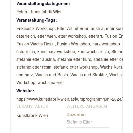
Veranstaltungskategorien:
Extern
,
Kunstfabrik Wien
Veranstaltung-Tags:
Enkaustik Workshop
,
Etter Art
,
etter art austria
,
etter kurs
,
ette
österreich
,
etter wien
,
etter workshop
,
etterart
,
Fusion Enkaust
Fusion Wachs Resin
,
Fusion Workshop
,
harz workshop
österreich
,
kunstharz workshop
,
kurs wachs resin
,
Stefanie Ett
stefanie etter austria
,
stefanie etter kurs
,
stefanie etter österre
stefanie etter resin
,
stefanie etter workshop
,
Wachs Kurs
,
wac
und harz
,
Wachs und Resin
,
Wachs und Struktur
,
Wachs
Workshop
,
wachsmalerei
Website:
https://www.kunstfabrik-wien.at/kursprogramm/juni-2024/k24-
VERANSTALTER
WEITERE ANGABEN
Dozenten
Kunstfabrik Wien
Stefanie Etter