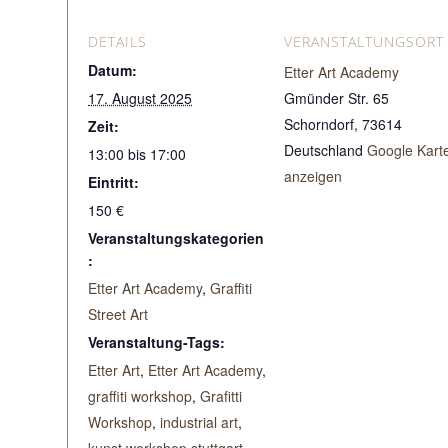
DETAILS
VERANSTALTUNGSORT
Datum:
Etter Art Academy
17. August 2025
Gmünder Str. 65
Schorndorf
,
73614
Zeit:
Deutschland
Google Kart
13:00 bis 17:00
anzeigen
Eintritt:
150 €
Veranstaltungskategorien
:
Etter Art Academy
,
Graffiti
Street Art
Veranstaltung-Tags:
Etter Art
,
Etter Art Academy
,
graffiti workshop
,
Grafitti
Workshop
,
industrial art
,
kunst workshop stuttgart
,