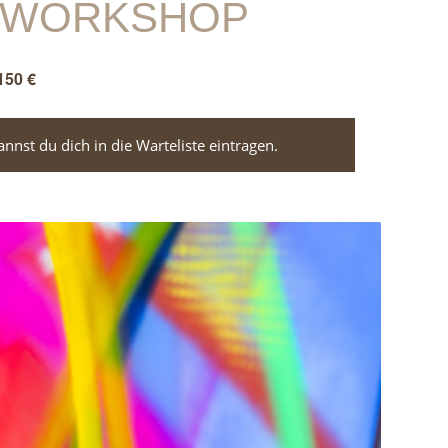
ESWORKSHOP
150 €
nst du dich in die Warteliste eintragen.