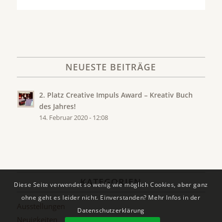
NEUESTE BEITRÄGE
2. Platz Creative Impuls Award – Kreativ Buch
des Jahres!
14. Februar 2020 - 12:08
KATEGORIEN
Diese Seite verwendet so wenig wie möglich Cookies, aber ganz
ohne geht es leider nicht. Einverstanden? Mehr Infos in der
Ausstellungen
Datenschutzerklärung
Neuigkeiten