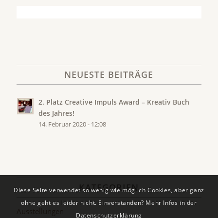
NEUESTE BEITRÄGE
2. Platz Creative Impuls Award – Kreativ Buch
des Jahres!
14. Februar 2020 - 12:08
KATEGORIEN
Diese Seite verwendet so wenig wie möglich Cookies, aber ganz
ohne geht es leider nicht. Einverstanden? Mehr Infos in der
Ausstellungen
Datenschutzerklärung