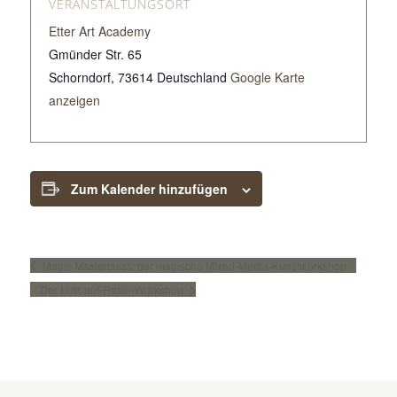
VERANSTALTUNGSORT
Etter Art Academy
Gmünder Str. 65
Schorndorf
,
73614
Deutschland
Google Karte
anzeigen
Zum Kalender hinzufügen
Magic Masterclass: der magische Mixed-Media-Kunstworkshop
Der Lust-auf-Resin-Workshop